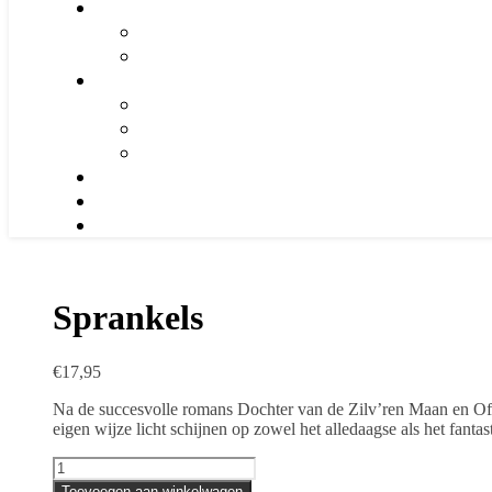
Sprankels
€
17,95
Na de succesvolle romans Dochter van de Zilv’ren Maan en Offe
eigen wijze licht schijnen op zowel het alledaagse als het fantas
Sprankels
aantal
Toevoegen aan winkelwagen