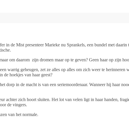
r in de Mist presenteer Marieke nu Sprankels, een bundel met daarin t
tische.
, maar om daarom
zijn dromen maar op te geven? Geen haar op zijn hoo
 warrig geheugen, zet ze alles op alles om zich weer te herinneren wi
 in de hoekjes van haar geest?
u het dorp in de macht is van een seriemoordenaar. Wanneer hij haar noo
achter zich hoort sluiten. Het lot van velen ligt in haar handen, fragiel
door de vingers.
nzen van het normale.