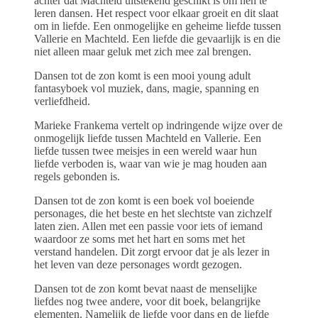
achter dat Machteld uitstekend geschikt is om hen te
leren dansen. Het respect voor elkaar groeit en dit slaat
om in liefde. Een onmogelijke en geheime liefde tussen
Vallerie en Machteld. Een liefde die gevaarlijk is en die
niet alleen maar geluk met zich mee zal brengen.
Dansen tot de zon komt is een mooi young adult
fantasyboek vol muziek, dans, magie, spanning en
verliefdheid.
Marieke Frankema vertelt op indringende wijze over de
onmogelijk liefde tussen Machteld en Vallerie. Een
liefde tussen twee meisjes in een wereld waar hun
liefde verboden is, waar van wie je mag houden aan
regels gebonden is.
Dansen tot de zon komt is een boek vol boeiende
personages, die het beste en het slechtste van zichzelf
laten zien. Allen met een passie voor iets of iemand
waardoor ze soms met het hart en soms met het
verstand handelen. Dit zorgt ervoor dat je als lezer in
het leven van deze personages wordt gezogen.
Dansen tot de zon komt bevat naast de menselijke
liefdes nog twee andere, voor dit boek, belangrijke
elementen. Namelijk de liefde voor dans en de liefde