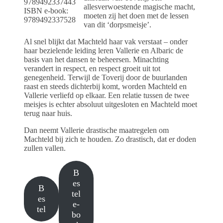
9789492337443
allesverwoestende magische macht,
ISBN e-book:
moeten zij het doen met de lessen
9789492337528
van dit ‘dorpsmeisje’.
Al snel blijkt dat Machteld haar vak verstaat – onder
haar bezielende leiding leren Vallerie en Albaric de
basis van het dansen te beheersen. Minachting
verandert in respect, en respect groeit uit tot
genegenheid. Terwijl de Toverij door de buurlanden
raast en steeds dichterbij komt, worden Machteld en
Vallerie verliefd op elkaar. Een relatie tussen de twee
meisjes is echter absoluut uitgesloten en Machteld moet
terug naar huis.
Dan neemt Vallerie drastische maatregelen om
Machteld bij zich te houden. Zo drastisch, dat er doden
zullen vallen.
B
es
B
tel
es
e-
tel
bo