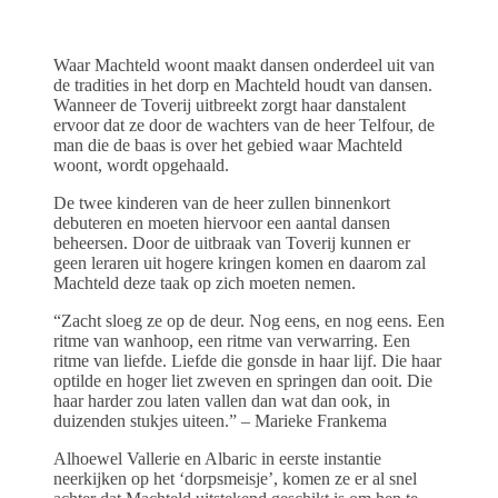
Waar Machteld woont maakt dansen onderdeel uit van
de tradities in het dorp en Machteld houdt van dansen.
Wanneer de Toverij uitbreekt zorgt haar danstalent
ervoor dat ze door de wachters van de heer Telfour, de
man die de baas is over het gebied waar Machteld
woont, wordt opgehaald.
De twee kinderen van de heer zullen binnenkort
debuteren en moeten hiervoor een aantal dansen
beheersen. Door de uitbraak van Toverij kunnen er
geen leraren uit hogere kringen komen en daarom zal
Machteld deze taak op zich moeten nemen.
“Zacht sloeg ze op de deur. Nog eens, en nog eens. Een
ritme van wanhoop, een ritme van verwarring. Een
ritme van liefde. Liefde die gonsde in haar lijf. Die haar
optilde en hoger liet zweven en springen dan ooit. Die
haar harder zou laten vallen dan wat dan ook, in
duizenden stukjes uiteen.” – Marieke Frankema
Alhoewel Vallerie en Albaric in eerste instantie
neerkijken op het ‘dorpsmeisje’, komen ze er al snel