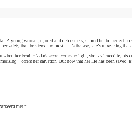
Adàl. A young woman, injured and defenseless, should be the perfect p
 not her safety that threatens him most… it’s the way she’s unraveling th
when her brother’s dark secret comes to light, she is silenced by his cru
rizing—offers her salvation. But now that her life has been saved, is 
emarkeerd met
*