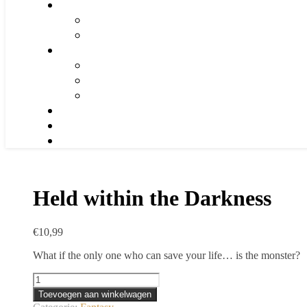
Held within the Darkness
€
10,99
What if the only one who can save your life… is the monster?
Held
within
Toevoegen aan winkelwagen
the