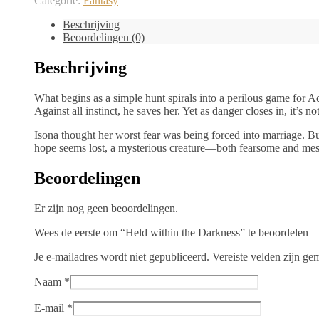
Categorie:
Fantasy
Darkness
aantal
Beschrijving
Beoordelingen (0)
Beschrijving
What begins as a simple hunt spirals into a perilous game for 
Against all instinct, he saves her. Yet as danger closes in, it’s
Isona thought her worst fear was being forced into marriage. But 
hope seems lost, a mysterious creature—both fearsome and mesme
Beoordelingen
Er zijn nog geen beoordelingen.
Wees de eerste om “Held within the Darkness” te beoordelen
Je e-mailadres wordt niet gepubliceerd.
Vereiste velden zijn g
Naam
*
E-mail
*