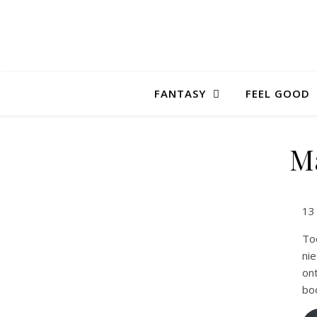
FANTASY
FEEL GOOD
M
13
To
ni
on
bo