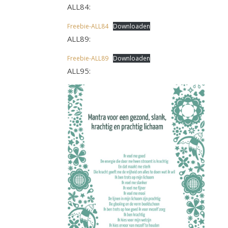
ALL84:
Freebie-ALL84
Downloaden
ALL89:
Freebie-ALL89
Downloaden
ALL95: