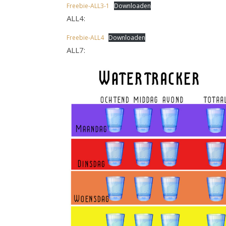
Freebie-ALL3-1
Downloaden
ALL4:
Freebie-ALL4
Downloaden
ALL7: